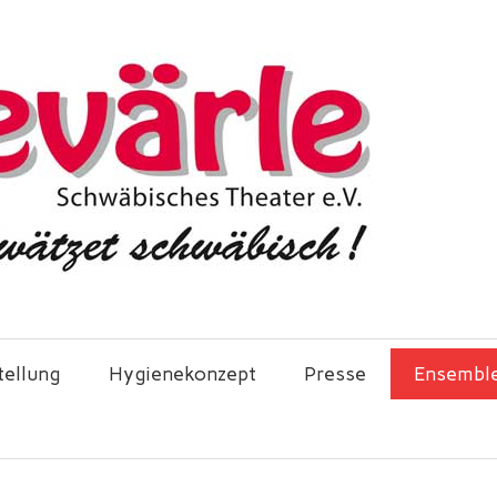
tellung
Hygienekonzept
Presse
Ensembl