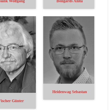
lank Wolfgang
Bongards Anita
Heidenwag Sebastan
Fischer Günter