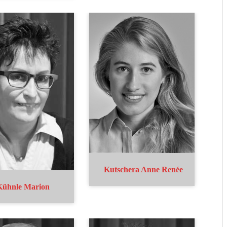
Kutschera Anne Renée
Kühnle Marion