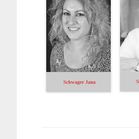
S
Schwager Jana