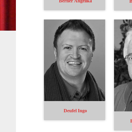
Berner Angelika
B
Deufel Ingo