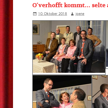
O´verhofft kommt… selte a
10. Oktober 2018
joene